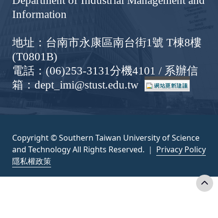
Department of Industrial Management and
Information
地址：台南市永康區南台街1號 T棟8樓
(T0801B)
電話：(06)253-3131分機4101 / 系辦信
箱：dept_imi@stust.edu.tw
Copyright © Southern Taiwan University of Science
and Technology All Rights Reserved. ｜
Privacy Policy
隱私權政策