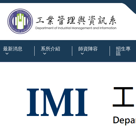
:::
最新消息
系所介紹
師資陣容
招生專
區