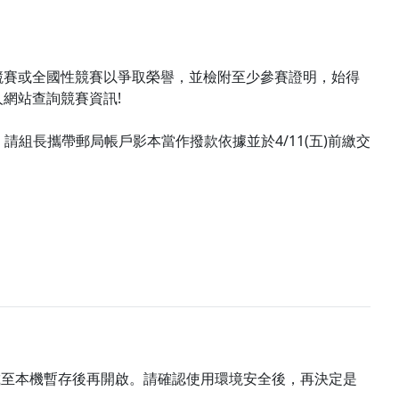
競賽或全國性競賽以爭取榮譽，並檢附至少參賽證明，始得
網站查詢競賽資訊!
請組長攜帶郵局帳戶影本當作撥款依據並於4/11(五)前繳交
載至本機暫存後再開啟。請確認使用環境安全後，再決定是