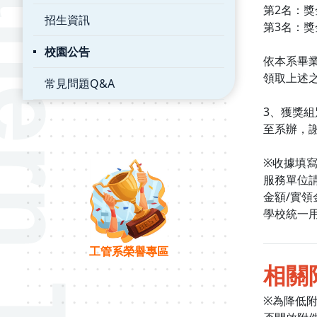
第2名：獎
招生資訊
第3名：獎
校園公告
依本系畢
領取上述
常見問題Q&A
3、獲獎組
至系辦，
※收據填
服務單位
金額/實領
學校統一
工管系榮譽專區
相關
※為降低