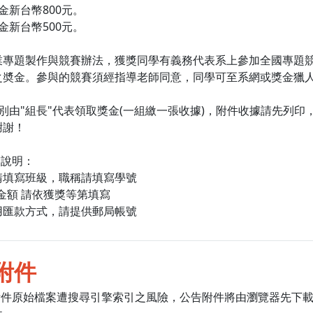
金新台幣800元。
金新台幣500元。
業專題製作與競賽辦法，獲獎同學有義務代表系上參加全國專題
之奬金。參與的競賽須經指導老師同意，同學可至系網或獎金獵人
別由"組長"代表領取獎金(一組繳一張收據)，附件收據請先列印，
謝謝！
寫說明：
請填寫班級，職稱請填寫學號
金額 請依獲獎等第填寫
用匯款方式，請提供郵局帳號
附件
附件原始檔案遭搜尋引擎索引之風險，公告附件將由瀏覽器先下