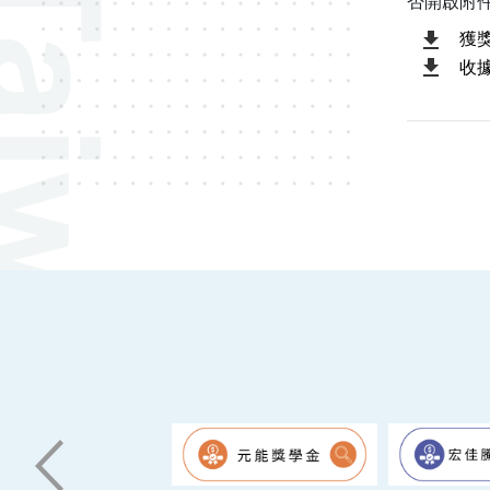
否開啟附
獲
收