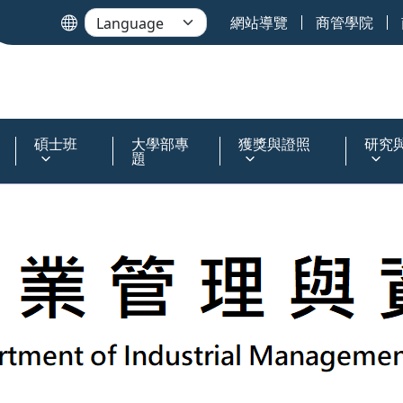
網站導覽
商管學院
碩士班
大學部專
獲獎與證照
研究
題