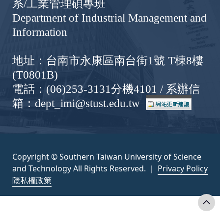
系/工業管理碩專班
Department of Industrial Management and
Information
地址：台南市永康區南台街1號 T棟8樓
(T0801B)
電話：(06)253-3131分機4101 / 系辦信
箱：dept_imi@stust.edu.tw
Copyright © Southern Taiwan University of Science
and Technology All Rights Reserved. ｜
Privacy Policy
隱私權政策