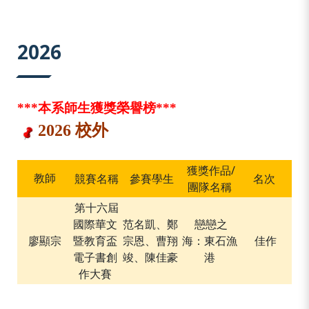
:::
2026
***
本系師生獲獎榮譽榜
***
2026
校外
獲獎作品/
競賽名稱
參賽學生
名次
教師
團隊名稱
第十六屆
國際華文
范名凱、鄭
戀戀之
廖顯宗
暨教育盃
宗恩、曹翔
海：東石漁
佳作
電子書創
竣、陳佳豪
港
作大賽