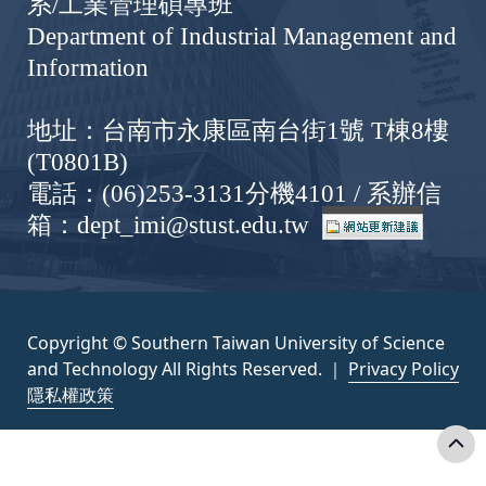
系/工業管理碩專班
Department of Industrial Management and
Information
地址：台南市永康區南台街1號 T棟8樓
(T0801B)
電話：(06)253-3131分機4101 / 系辦信
箱：dept_imi@stust.edu.tw
Copyright © Southern Taiwan University of Science
and Technology All Rights Reserved. ｜
Privacy Policy
隱私權政策