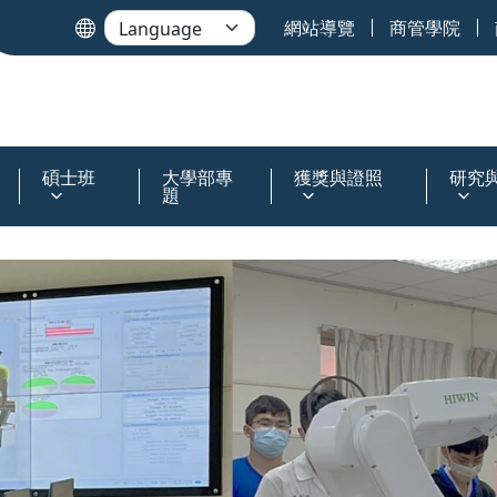
網站導覽
商管學院
碩士班
大學部專
獲獎與證照
研究
題