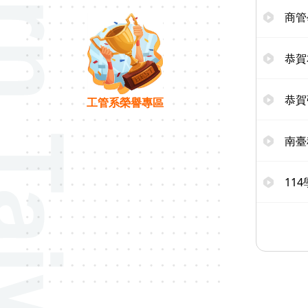
商管
恭賀
恭賀
工管系榮譽專區
南臺
11