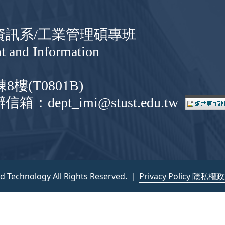
與資訊系/工業管理碩專班
t and Information
(T0801B)
信箱：dept_imi@stust.edu.tw
nd Technology All Rights Reserved. ｜
Privacy Policy 隱私權