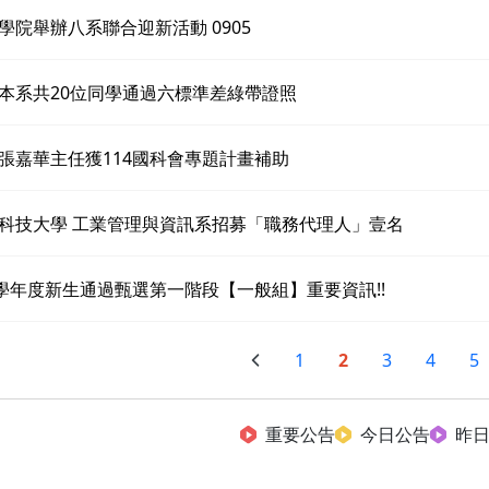
學院舉辦八系聯合迎新活動 0905
本系共20位同學通過六標準差綠帶證照
張嘉華主任獲114國科會專題計畫補助
科技大學 工業管理與資訊系招募「職務代理人」壹名
4學年度新生通過甄選第一階段【一般組】重要資訊!!
1
2
3
4
5
重要公告
今日公告
昨