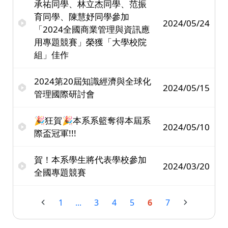
承祐同學、林立杰同學、范振
育同學、陳慧妤同學參加
2024/05/24
「2024全國商業管理與資訊應
用專題競賽」榮獲「大學校院
組」佳作
2024第20屆知識經濟與全球化
2024/05/15
管理國際研討會
🎉狂賀🎉本系系籃奪得本屆系
2024/05/10
際盃冠軍!!!
賀！本系學生將代表學校參加
2024/03/20
全國專題競賽
1
...
3
4
5
6
7