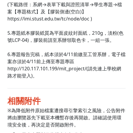
(下載路徑：系網→表單下載與證照清單→學生專題→檔
案【專題格式】及【膠裝側邊(空白)】
https://imi.stust.edu.tw/tc/node/doc )
5.專題紙本膠裝紙質為平面皮紋封面紙，210g，淡粉(色
號LCP-04)，膠裝前請至系辦領取色卡，一組一張。
6.專題報告完稿，紙本須於4/11前繳至工管系辦，電子檔
案亦須於4/11前上傳至專題專區
http://120.117.101.199/mit_project/(請先連上學校網
路才能登入)。
相關附件
※為降低附件原始檔案遭搜尋引擎索引之風險，公告附件
將由瀏覽器先下載至本機暫存後再開啟。請確認使用環
境安全後，再決定是否開啟附件。