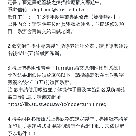
定書，審定書經簽核之掃描檔應插入專題中。
系辦信箱：dept_imi@stust.edu.tw
郵件主旨：「113學年度畢業專題修改【競賽類組】」
郵件內文：請註明每位組員學號及姓名，並簡述修改項
目，系辦會再轉交給口試老師。
2.繳交附件學生專題製作指導老師評分表，請指導老師簽
名後4/11(五)前繳回系辦。
3.請上傳專題報告至「Turnitin 論文原創性比對系統｣，
比對結果相似度須於30%以下，請指導老師在比對數字
旁簽名後4/11(五)前繳回系辦。
註:欲申請使用帳號並了解操作手冊及本館對各系所聯絡
窗口等訊息，請參閱網址
https://lib.stust.edu.tw/tc/node/turnitinreg
4.請各組務必按照系上專題格式規定製作，專題紙本請單
面印刷，專題格式及膠裝側邊請至系網下載，未依規定
予以退件！！