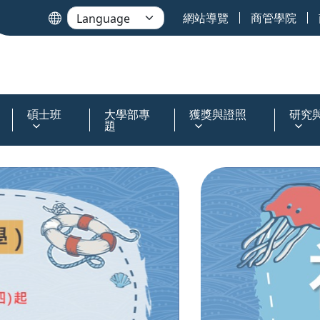
網站導覽
商管學院
碩士班
大學部專
獲獎與證照
研究
題