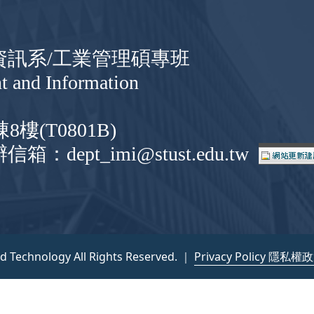
與資訊系/工業管理碩專班
t and Information
(T0801B)
信箱：dept_imi@stust.edu.tw
nd Technology All Rights Reserved. ｜
Privacy Policy 隱私權