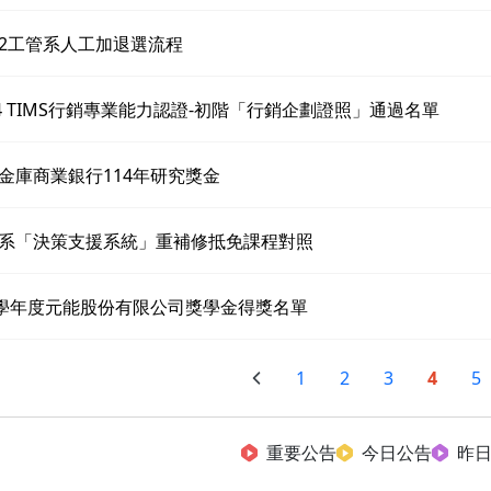
3-2工管系人工加退選流程
24 TIMS行銷專業能力認證-初階「行銷企劃證照」通過名單
金庫商業銀行114年研究獎金
系「決策支援系統」重補修抵免課程對照
3學年度元能股份有限公司獎學金得獎名單
1
2
3
4
5
重要公告
今日公告
昨