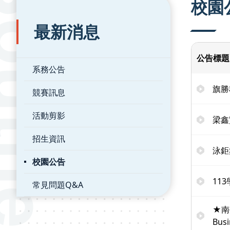
校園
最新消息
公告標題
系務公告
旗勝
競賽訊息
活動剪影
梁鑫
招生資訊
泳鉅
校園公告
11
常見問題Q&A
★南
Bus