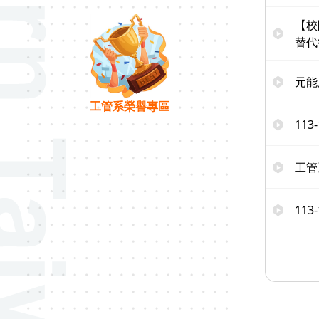
【校
替代
元能
工管系榮譽專區
11
工管
11