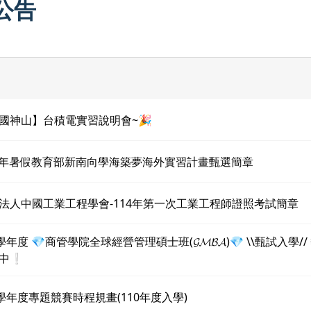
公告
國神山】台積電實習說明會~🎉
4 年暑假教育部新南向學海築夢海外實習計畫甄選簡章
法人中國工業工程學會-114年第一次工業工程師證照考試簡章
學年度 💎商管學院全球經營管理碩士班(𝓖𝓜𝓑𝓐)💎 \\甄試入學//
中❕
3學年度專題競賽時程規畫(110年度入學)