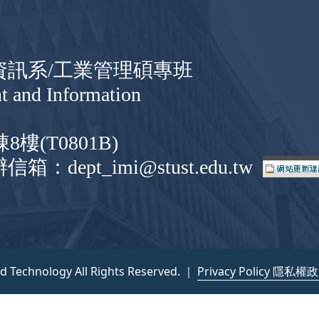
與資訊系/工業管理碩專班
t and Information
(T0801B)
信箱：dept_imi@stust.edu.tw
nd Technology All Rights Reserved. ｜
Privacy Policy 隱私權