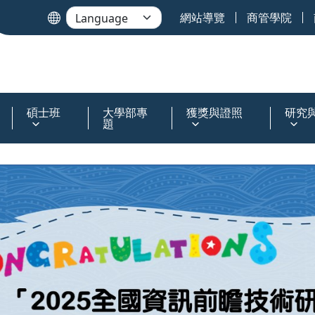
網站導覽
商管學院
碩士班
大學部專
獲獎與證照
研究
題