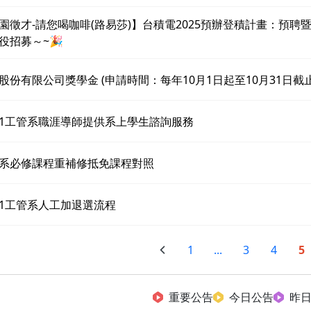
園徵才-請您喝咖啡(路易莎)】台積電2025預辦登積計畫：預聘
役招募～~🎉
股份有限公司獎學金 (申請時間：每年10月1日起至10月31日截止
3-1工管系職涯導師提供系上學生諮詢服務
系必修課程重補修抵免課程對照
3-1工管系人工加退選流程
1
...
3
4
5
重要公告
今日公告
昨