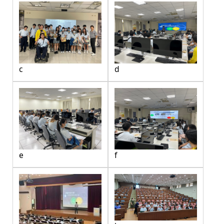
c
d
e
f