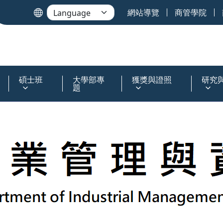
網站導覽
商管學院
碩士班
大學部專
獲獎與證照
研究
題