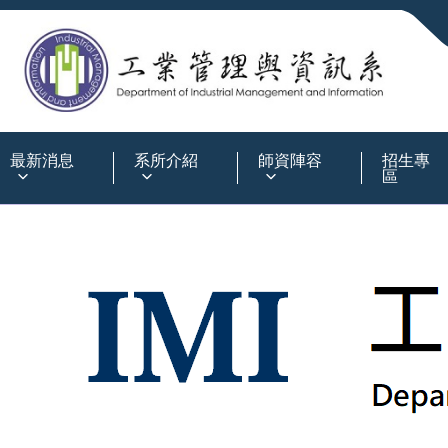
:::
最新消息
系所介紹
師資陣容
招生專
區