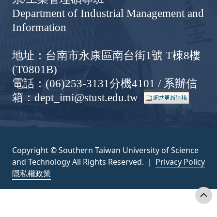
Department of Industrial Management and
Information
地址：台南市永康區南台街1號 T棟8樓
(T0801B)
電話：(06)253-3131分機4101 / 系辦信
箱：dept_imi@stust.edu.tw
Copyright © Southern Taiwan University of Science
and Technology All Rights Reserved. ｜
Privacy Policy
隱私權政策