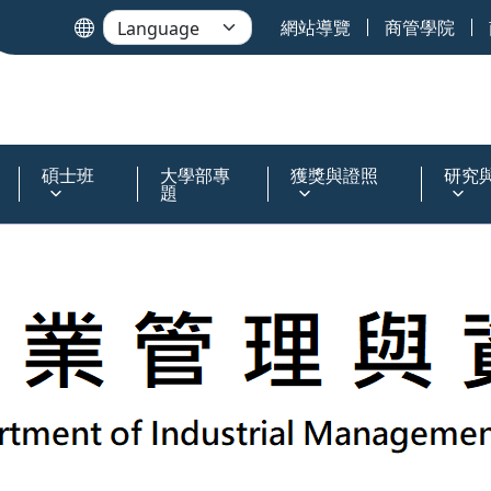
網站導覽
商管學院
碩士班
大學部專
獲獎與證照
研究
題