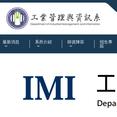
:::
最新消息
系所介紹
師資陣容
招生專
區