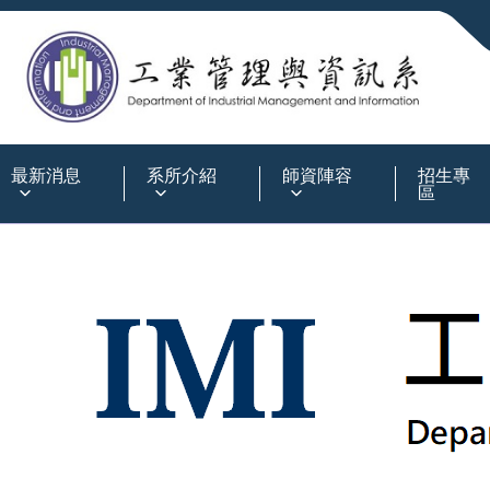
:::
最新消息
系所介紹
師資陣容
招生專
區