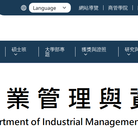
網站導覽
商管學院
碩士班
大學部專
獲獎與證照
研究
題