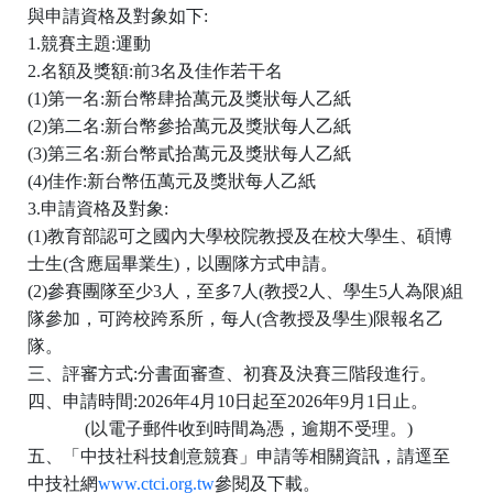
與申請資格及對象如下
:
1.
競賽主題
:
運動
2.
名額及獎額
:
前
3
名及佳作若干名
(1)
第一名
:
新台幣肆拾萬元及獎狀每人乙紙
(2)
第二名
:
新台幣參拾萬元及獎狀每人乙紙
(3)
第三名
:
新台幣貳拾萬元及獎狀每人乙紙
(4)
佳作
:
新台幣伍萬元及獎狀每人乙紙
3.
申請資格及對象
:
(1)
教育部認可之國內大學校院教授及在校大學生、碩博
士生
(
含應屆畢業生
)
，以團隊方式申請。
(2)
參賽團隊至少
3
人，至多
7
人
(
教授
2
人、學生
5
人為限
)
組
隊參加，可跨校跨系所，每人
(
含教授及學生
)
限報名乙
隊。
三、評審方式
:
分書面審查、初賽及決賽三階段進行。
四、申請時間
:2026
年
4
月
10
日起至
2026
年
9
月
1
日止。
(
以電子郵件收到時間為憑，逾期不受理。
)
五、「中技社科技創意競賽」申請等相關資訊，請逕至
中技社網
www.ctci.org.tw
參閱及下載。