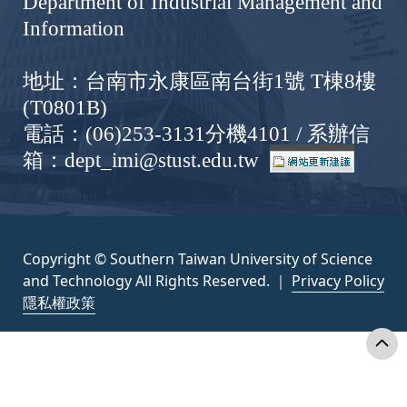
Department of Industrial Management and
Information
地址：台南市永康區南台街1號 T棟8樓
(T0801B)
電話：(06)253-3131分機4101 / 系辦信
箱：dept_imi@stust.edu.tw
Copyright © Southern Taiwan University of Science
and Technology All Rights Reserved. ｜
Privacy Policy
隱私權政策