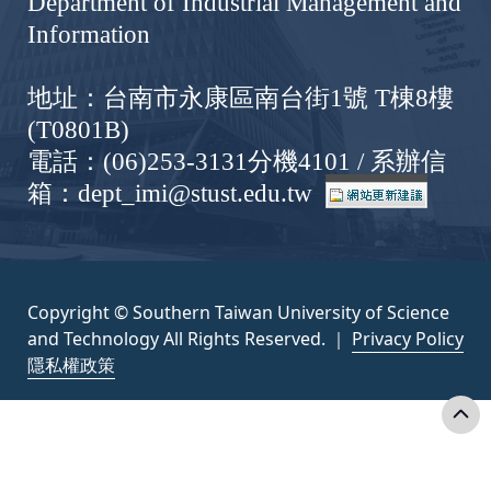
Department of Industrial Management and
Information
地址：台南市永康區南台街1號 T棟8樓
(T0801B)
電話：(06)253-3131分機4101 / 系辦信
箱：dept_imi@stust.edu.tw
Copyright © Southern Taiwan University of Science
and Technology All Rights Reserved. ｜
Privacy Policy
隱私權政策