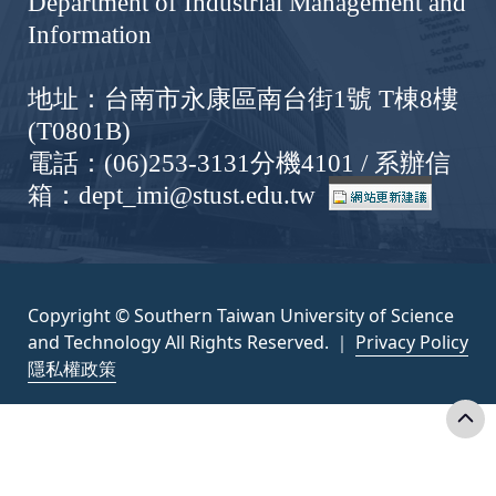
Department of Industrial Management and
Information
地址：台南市永康區南台街1號 T棟8樓
(T0801B)
電話：(06)253-3131分機4101 / 系辦信
箱：dept_imi@stust.edu.tw
Copyright © Southern Taiwan University of Science
and Technology All Rights Reserved. ｜
Privacy Policy
隱私權政策