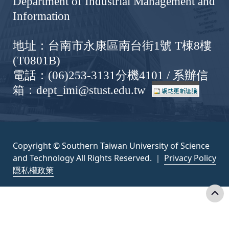
Department of Industrial Management and
Information
地址：台南市永康區南台街1號 T棟8樓
(T0801B)
電話：(06)253-3131分機4101 / 系辦信
箱：dept_imi@stust.edu.tw
Copyright © Southern Taiwan University of Science
and Technology All Rights Reserved. ｜
Privacy Policy
隱私權政策