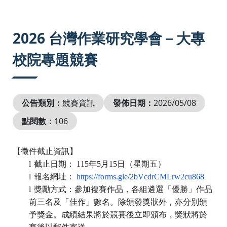
:::
2026 台灣作業研究學會－大專
校院專題競賽
公告類別：
競賽資訊
發佈日期：
2026/05/08
點閱數：
106
【徵件截止資訊】
l
截止日期：
115
年
5
月
15
日（星期五）
l
報名網址：
https://forms.gle/
2bVcdrCMLrw2cu868
l
獎勵方式：參加複賽作品，各組遴選「優勝」作品
前三名及「佳作」
數名。除頒發獎狀外，亦分別頒
予獎金。
成績結果將於競賽後立即頒布，獎狀將於