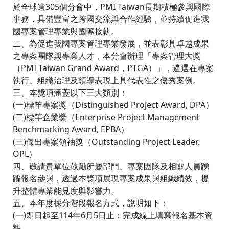
於全球逾305個分會中，PMI Taiwan長期積極參與國際
事務，具備豐富之跨國交流與合作經驗，並持續促進我
國專案管理專業與國際接軌。
二、為促進我國專案管理專業發展，並表彰具卓越成果
之專案團隊與專業人才，本分會辦理「專案管理大獎
（PMI Taiwan Grand Award，PTGA）」，遴選在專案
執行、組織治理及領導表現上具代表性之優秀案例。
三、本獎項涵蓋以下三大類別：
(一)標竿專案獎（Distinguished Project Award, DPA）
(二)標竿企業獎（Enterprise Project Management
Benchmarking Award, EPBA）
(三)傑出專案領袖獎（Outstanding Project Leader,
OPL）
四、敬請貴單位鼓勵所屬部門、專案團隊及相關人員踴
躍報名參與，透過本獎項展現專案成果與組織績效，提
升整體專業能見度與影響力。
五、本年度採分階段報名方式，說明如下：
(一)即日起至114年6月5日止：完成線上填寫報名基本資
料。