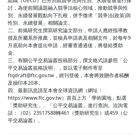
組織（OECD）已分別就競爭法與性別、永續發展進行探
討，為使前開議題融入競爭法核心領域，推動競爭與性
別、永續發展觀點向下扎根，併予徵求「競爭法(政策)與
性別、永續發展」相關論文。
二、前揭研究生撰寫研究論文部分，申請人應經指導教
授及所屬系所推薦，並檢具申請表及相關文件，於每年9
月底前向本會提出申請，經審查通過後，將發給獎助
金。
三、有關公平交易論叢投稿部分，撰文格式請參照「公
平交易論叢規格說明」，並以電子郵件寄至
ftqdraft@ftc.gov.tw，經刊登後，本會將致贈作者稿酬
及抽印本20本。
四、最新訊息請至本會全球資訊網（網址：
https://www.ftc.gov.tw）首頁上方「學術園地」點選
「獎助研究生」、「公平交易論叢」進行查詢。洽詢電
話：（02）23517588轉461（獎助研究生）或459（公
平交易論叢）。