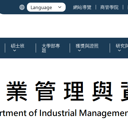
網站導覽
商管學院
碩士班
大學部專
獲獎與證照
研究
題