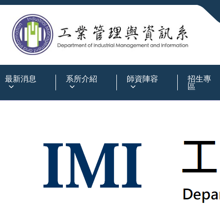
:::
最新消息
系所介紹
師資陣容
招生專
區