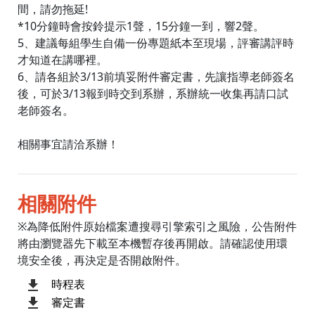
間，請勿拖延!
*10分鐘時會按鈴提示1聲，15分鐘一到，響2聲。
5、建議每組學生自備一份專題紙本至現場，評審講評時
才知道在講哪裡。
6、請各組於3/13前填妥附件審定書，先讓指導老師簽名
後，可於3/13報到時交到系辦，系辦統一收集再請口試
老師簽名。
相關事宜請洽系辦！
相關附件
※為降低附件原始檔案遭搜尋引擎索引之風險，公告附件
將由瀏覽器先下載至本機暫存後再開啟。請確認使用環
境安全後，再決定是否開啟附件。
時程表
審定書