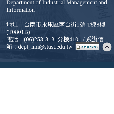
Department of Industrial Management and
Information
地址：台南市永康區南台街1號 T棟8樓
(T0801B)
電話：(06)253-3131分機4101 / 系辦信
箱：dept_imi@stust.edu.tw
Copyright © Southern Taiwan University of Science
and Technology All Rights Reserved. ｜
Privacy Policy
隱私權政策