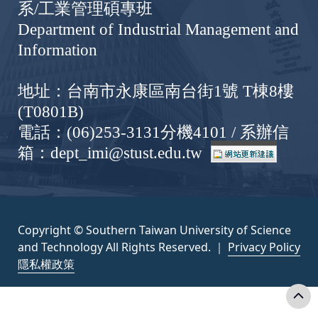
系/工業管理碩專班
Department of Industrial Management and
Information
地址：台南市永康區南台街1號 T棟8樓
(T0801B)
電話：(06)253-3131分機4101 / 系辦信
箱：dept_imi@stust.edu.tw
Copyright © Southern Taiwan University of Science
and Technology All Rights Reserved. ｜
Privacy Policy
隱私權政策