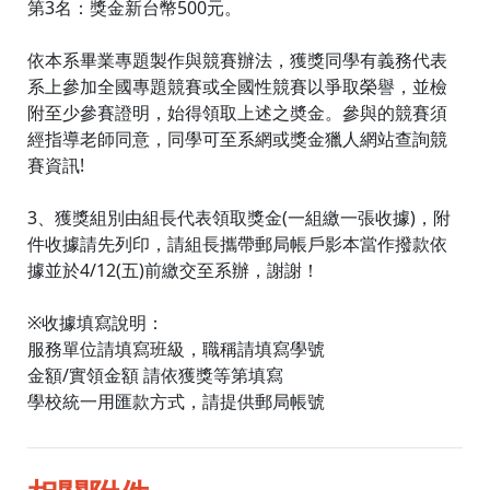
第3名：獎金新台幣500元。
依本系畢業專題製作與競賽辦法，獲獎同學有義務代表
系上參加全國專題競賽或全國性競賽以爭取榮譽，並檢
附至少參賽證明，始得領取上述之奬金。參與的競賽須
經指導老師同意，同學可至系網或獎金獵人網站查詢競
賽資訊!
3、獲獎組別由組長代表領取獎金(一組繳一張收據)，附
件收據請先列印，請組長攜帶郵局帳戶影本當作撥款依
據並於4/12(五)前繳交至系辦，謝謝！
※收據填寫說明：
服務單位請填寫班級，職稱請填寫學號
金額/實領金額 請依獲獎等第填寫
學校統一用匯款方式，請提供郵局帳號