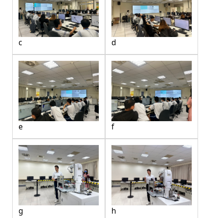
c
d
e
f
g
h