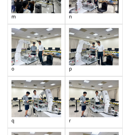
m
n
o
p
q
r