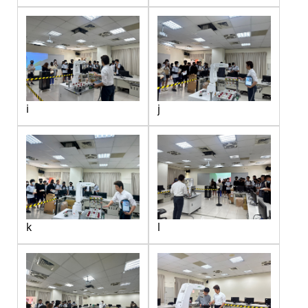
i
j
k
l